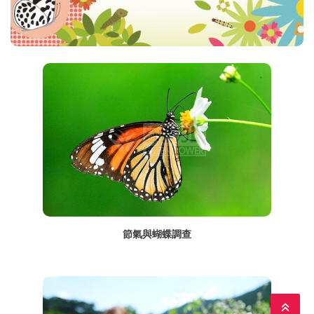
節氣與蝴蝶調查
